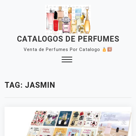
Skip
to
content
CATALOGOS DE PERFUMES
Venta de Perfumes Por Catalogo
Close
Menu
TAG:
JASMIN