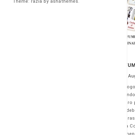
Theme: razia by ashathemes.
PERFU
On
Au
Catálogo
llamando
nuestro 
Sólo deb
nuestras
Venta Co
fácilmen