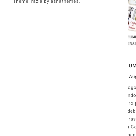
Theme: razia by ashathemes.
PERFU
On
Au
Catálogo
llamando
nuestro 
Sólo deb
nuestras
Venta Co
fácilmen