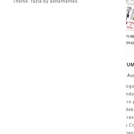
Theme: razia by ashathemes.
PERFU
On
Au
Catálogo
llamando
nuestro 
Sólo deb
nuestras
Venta Co
fácilmen