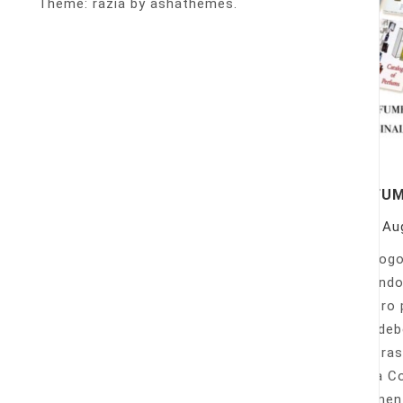
Theme: razia by ashathemes.
PERFU
On
Au
Catálogo
llamando
nuestro 
Sólo deb
nuestras
Venta Co
fácilmen