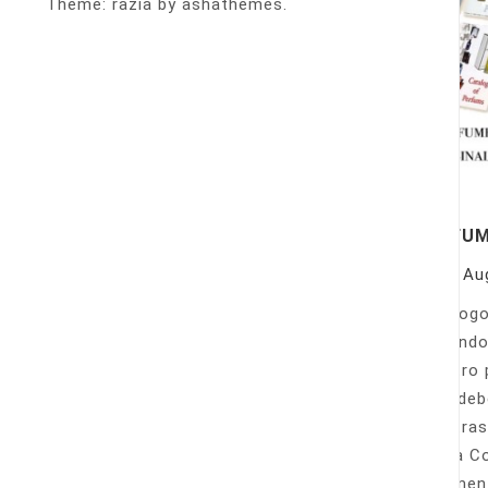
Theme: razia by ashathemes.
PERFU
On
Au
Catálogo
llamando
nuestro 
Sólo deb
nuestras
Venta Co
fácilmen