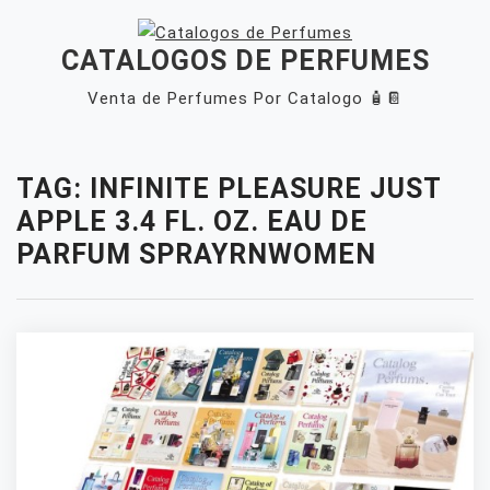
Skip
to
CATALOGOS DE PERFUMES
content
Venta de Perfumes Por Catalogo 🧴📔
Close
Menu
TAG:
INFINITE PLEASURE JUST
APPLE 3.4 FL. OZ. EAU DE
PARFUM SPRAYRNWOMEN