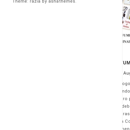
Theme: razia by ashathemes.
PERFU
On
Au
Catálogo
llamando
nuestro 
Sólo deb
nuestras
Venta Co
fácilmen