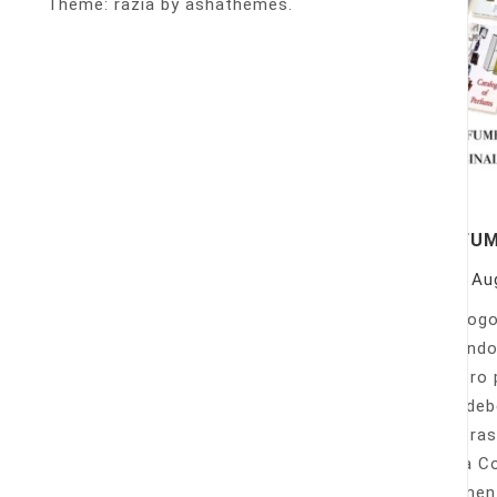
Theme: razia by ashathemes.
PERFU
On
Au
Catálogo
llamando
nuestro 
Sólo deb
nuestras
Venta Co
fácilmen