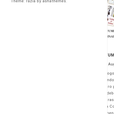
Theme: razia by ashathemes.
PERFU
On
Au
Catálogo
llamando
nuestro 
Sólo deb
nuestras
Venta Co
fácilmen