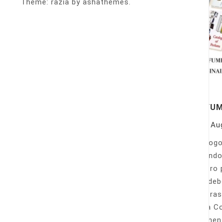
Theme: razia by ashathemes.
PERFU
On
Au
Catálogo
llamando
nuestro 
Sólo deb
nuestras
Venta Co
fácilmen