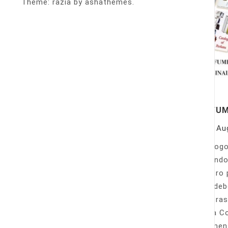
Theme: razia by ashathemes.
PERFU
On
Au
Catálogo
llamando
nuestro 
Sólo deb
nuestras
Venta Co
fácilmen