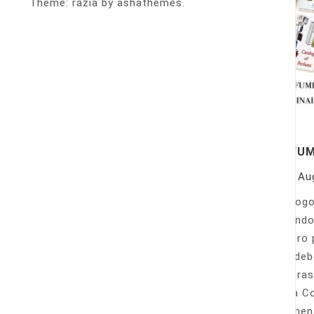
Theme: razia by ashathemes.
PERFU
On
Au
Catálogo
llamando
nuestro 
Sólo deb
nuestras
Venta Co
fácilmen