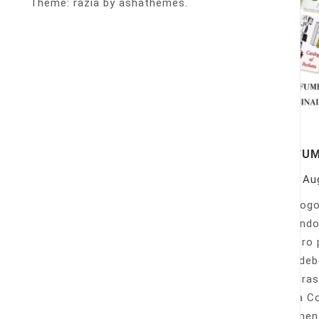
Theme: razia by ashathemes.
PERFU
On
Au
Catálogo
llamando
nuestro 
Sólo deb
nuestras
Venta Co
fácilmen