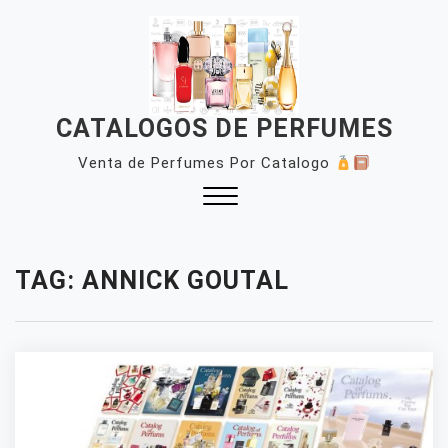
Skip
to
content
CATALOGOS DE PERFUMES
Venta de Perfumes Por Catalogo
Close
Menu
TAG:
ANNICK GOUTAL